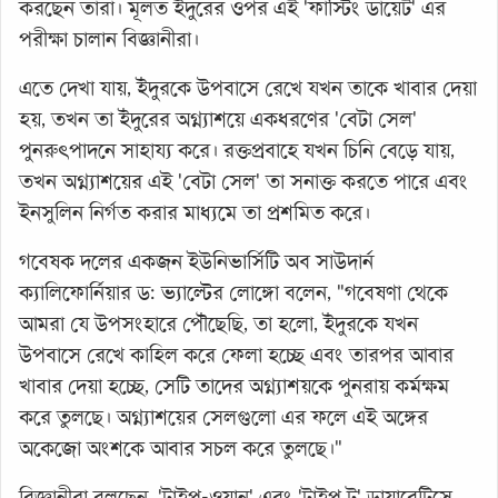
করছেন তারা। মূলত ইঁদুরের ওপর এই 'ফাস্টিং ডায়েট' এর
পরীক্ষা চালান বিজ্ঞানীরা।
এতে দেখা যায়, ইঁদুরকে উপবাসে রেখে যখন তাকে খাবার দেয়া
হয়, তখন তা ইঁদুরের অগ্ন্যাশয়ে একধরণের 'বেটা সেল'
পুনরুৎপাদনে সাহায্য করে। রক্তপ্রবাহে যখন চিনি বেড়ে যায়,
তখন অগ্ন্যাশয়ের এই 'বেটা সেল' তা সনাক্ত করতে পারে এবং
ইনসুলিন নির্গত করার মাধ্যমে তা প্রশমিত করে।
গবেষক দলের একজন ইউনিভার্সিটি অব সাউদার্ন
ক্যালিফোর্নিয়ার ড: ভ্যাল্টের লোঙ্গো বলেন, "গবেষণা থেকে
আমরা যে উপসংহারে পৌঁছেছি, তা হলো, ইঁদুরকে যখন
উপবাসে রেখে কাহিল করে ফেলা হচ্ছে এবং তারপর আবার
খাবার দেয়া হচ্ছে, সেটি তাদের অগ্ন্যাশয়কে পুনরায় কর্মক্ষম
করে তুলছে। অগ্ন্যাশয়ের সেলগুলো এর ফলে এই অঙ্গের
অকেজো অংশকে আবার সচল করে তুলছে।"
বিজ্ঞানীরা বলছেন, 'টাইপ-ওয়ান' এবং 'টাইপ টু' ডায়াবেটিসে