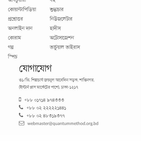
অবিচুয়ারী
বই
কোয়ান্টাপিডিয়া
শুদ্ধাচার
প্রশ্নোত্তর
নিউজলেটার
অনলাইন দান
হাদীস
কোরাম
অটোসাজেশন
গল্প
ভার্চুয়াল ভাইরাস
স্পিচ
যোগাযোগ
৩১/ভি, শিল্পাচার্য জয়নুল আবেদিন সড়ক, শান্তিনগর,
(ইস্টার্ন প্লাস মার্কেটের পাশে), ঢাকা-১২১৭
+৮৮ ০১৭১৪ ৯৭৪৩৩৩
+৮৮ ০২ ২২২২২১৪৪১
+৮৮ ০২ ৪৮৩১৯৩৭৭
webmaster@quantummethod.org.bd