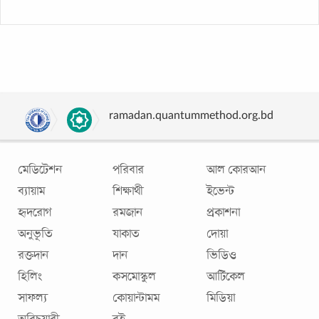
ramadan.quantummethod.org.bd
মেডিটেশন
পরিবার
আল কোরআন
ব্যায়াম
শিক্ষার্থী
ইভেন্ট
হৃদরোগ
রমজান
প্রকাশনা
অনুভূতি
যাকাত
দোয়া
রক্তদান
দান
ভিডিও
হিলিং
কসমোস্কুল
আর্টিকেল
সাফল্য
কোয়ান্টামম
মিডিয়া