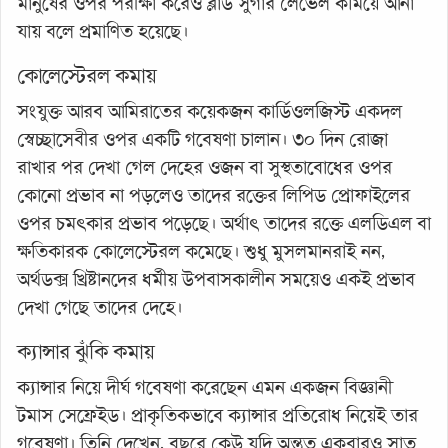
মানুষের ওপর পরীক্ষা করেও ব্লাড সুগার লেভেল কমিয়ে আনা
যায় বলে প্রমাণিত হয়েছে।
কোলেস্টেরল কমায়
সংযুক্ত আরব আমিরাতের কয়েকজন কার্ডিওলজিস্ট একদল
স্বেচ্ছাসেবীর ওপর একটি গবেষণা চালান। ৩০ দিন রোজা
রাখার পর দেখা গেল দেহের ওজন বা সুস্থতাবোধের ওপর
কোনো প্রভাব না পড়লেও তাদের রক্তের লিপিড প্রোফাইলের
ওপর চমৎকার প্রভাব পড়েছে। অর্থাৎ তাদের রক্তে এলডিএল বা
ক্ষতিকারক কোলেস্টেরল কমেছে। শুধু মুসলমানরাই নন,
অর্থডক্স খ্রিষ্টানদের ধর্মীয় উপবাসকালীন সময়েও একই প্রভাব
দেখা গেছে তাদের দেহে।
ক্যান্সার ঝুঁকি কমায়
ক্যান্সার নিয়ে দীর্ঘ গবেষণা করেছেন এমন একজন বিজ্ঞানী
টমাস সেফ্রেইড। প্রাকৃতিকভাবে ক্যান্সার প্রতিরোধ নিয়েই তার
গবেষণা। তিনি দেখেন, বছরে কেউ যদি অন্তত একবারও সাত