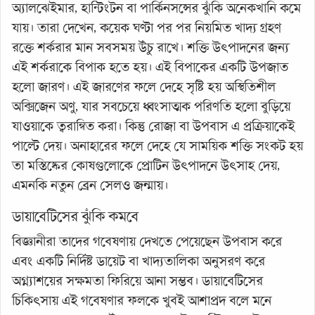
অ্যালঝেইমার, হান্টিংটন বা পার্কিনসন্সের ঝুঁকি অনেকখানি কমে
যায়। তারা দেখেন, কয়েক ঘণ্টা পর পর নিয়মিত খাদ্য গ্রহণ
রক্তে শর্করার মান সবসময় উঁচু রাখে। শক্তি উৎপাদনের জন্য
এই শর্করাকে বিপাক হতে হয়। এই বিপাকের একটি উপজাত
হলো জারণ। এই জারণের ফলে দেহে সৃষ্টি হয় অস্থিতিশীল
অক্সিজেন অণু, যার সবচেয়ে ধ্বংসাত্মক পরিণতি হলো বুড়িয়ে
যাওয়াকে ত্বরান্বিত করা। কিন্তু রোজা বা উপবাস এ প্রক্রিয়াকেই
পাল্টে দেয়। অনাহারের ফলে দেহে যে সাময়িক শক্তি সংকট হয়
তা মস্তিষ্কের কোষগুলোকে প্রোটিন উৎপাদনে উৎসাহ দেয়,
এমনকি নতুন ব্রেন সেলও জন্মায়।
ডায়াবেটিসের ঝুঁকি কমবে
বিজ্ঞানীরা তাদের গবেষণায় দেখতে পেয়েছেন উপবাস করে
এবং একটি নির্দিষ্ট ডায়েট বা খাদ্যতালিকা অনুসরণ করে
অগ্ন্যাশয়ের সক্ষমতা ফিরিয়ে আনা সম্ভব। ডায়াবেটিসের
চিকিৎসায় এই গবেষণার ফলকে খুবই আশাপ্রদ বলে মনে