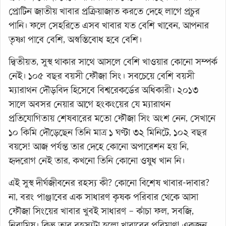
প্রোটিন জাতীয় খাবার প্রক্রিয়াজাত করতে দেহে লাগে প্রচুর
পানি। ফলে সেহরিতে এসব খাবার যত বেশি খাবেন, আপনার
তৃষ্ণা পাবে বেশি, অস্বস্তিবোধ হবে বেশি।
দ্বিতীয়ত, সুস্থ থাকার সাথে আসলে বেশি খাওয়ার কোনো সম্পর্ক
নেই। ১০৫ বছর বয়সী ফৌজা সিং। সবচেয়ে বেশি বয়সী
ম্যারাথন দৌড়বিদ হিসেবে বিশ্বরেকর্ডের অধিকারী। ২০১৩
সালে অবসর নেয়ার আগে হংকংয়ের যে ম্যারাথন
প্রতিযোগিতায় শেষবারের মতো ফৌজা সিং অংশ নেন, সেখানে
১০ কিমি দৌড়েছেন তিনি মাত্র ১ ঘণ্টা ৩২ মিনিটে, ১০২ বছর
বয়সে! আজ পর্যন্ত তার দেহে কোনো অপারেশন হয় নি,
হৃদরোগ নেই তার, কখনো তিনি কোনো ওষুধ খান নি।
এই সুস্থ দীর্ঘজীবনের রহস্য কী? কোনো বিশেষ খাবার-দাবার?
না, বরং পাঞ্জাবের এক সাধারণ কৃষক পরিবার থেকে আসা
ফৌজা সিংয়ের খাবার খুবই সাধারণ – কাঁচা ফল, সবজি,
নিরামিষ। কিন্তু তার রহস্যটা হলো খাবারের পরিমাণ! একজন