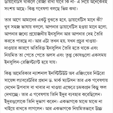
ডায়াবেটিস থাকলে রোজা রাখা যাবে কি না- এ নিয়ে অনেকেরই
সংশয় আছে। কিন্তু গবেষণা বলছে ভিন্ন কথা।
তার আগে আমাদের একটু বুঝতে হবে, ডায়াবেটিস মানে কী?
খুব সহজ ভাষায় বললে, আপনার ডায়াবেটিস হওয়া মানে হলো,
আপনার জন্যে প্রয়োজনীয় ইনসুলিন আর আপনার দেহ তৈরি
করতে পারছে না। আর এটা তখন হয়, যখন প্রচুর খাওয়া-
দাওয়ার কারণে অতিরিক্ত ইনসুলিন তৈরি হতে থাকে এবং
নিয়মিত তা পেতে পেতে অলস এবং তৃপ্ত কোষগুলো একসময়
ইনসুলিন-রেজিস্ট্যান্ট হয়ে যায়।
কিন্তু আমেরিকার ন্যাশনাল ইনস্টিটিউট অব এজিংয়ের নিউরো
সায়েন্স ল্যাবরেটরির প্রধান ড. মার্ক ম্যাটসন তার এক গবেষণায়
দেখেন উপবাস বা খাবার না খাওয়া এক্ষেত্রে চমকপ্রদ কিছু ফল
দেখাচ্ছে। তার এ গবেষণায় তিনি ইঁদুর ব্যবহার করেছিলেন।
ইঁদুরগুলোকে তিনি দুভাগ করেন। একভাগকে মাঝে মাঝে না
খাইয়ে রাখতে লাগলেন। আর একভাগকে নিয়মিতভাবে উচ্চ