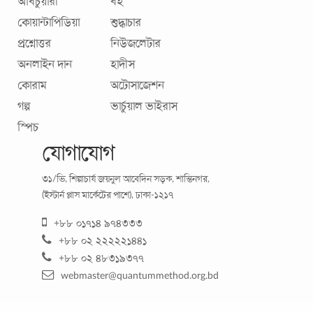
অবিচুয়ারী
বই
কোয়ান্টাপিডিয়া
শুদ্ধাচার
প্রশ্নোত্তর
নিউজলেটার
অনলাইন দান
হাদীস
কোরাম
অটোসাজেশন
গল্প
ভার্চুয়াল ভাইরাস
স্পিচ
যোগাযোগ
৩১/ভি, শিল্পাচার্য জয়নুল আবেদিন সড়ক, শান্তিনগর,
(ইস্টার্ন প্লাস মার্কেটের পাশে), ঢাকা-১২১৭
+৮৮ ০১৭১৪ ৯৭৪৩৩৩
+৮৮ ০২ ২২২২২১৪৪১
+৮৮ ০২ ৪৮৩১৯৩৭৭
webmaster@quantummethod.org.bd