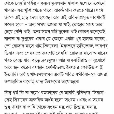
থেকে সেহরি পর্যন্ত একজন মুসলমান হালাল হলে যে-কোনো
খাবার- যত খুশি খেতে পারে, আকণ্ঠ পান করতে পারে। ধর্মে
তাকে এই ছাড় দেয়া হয়েছে। আর এই অবিদ্যাপ্রসূত ধারণারই
ফসল হলো – অন্য সময় আমরা যা খাই, রোজার সময় তার
চেয়ে বেশি খাই। অন্য সময় যদি দুবেলা খাই (কারণ অনেকেই
নাশতা বা দুপুরের খাবার যে-কোনো একটা খুব হালকা করেন),
তো রোজার মাসে খাই তিনবেলা। ইফতারে ভূরিভোজ, তারপর
ডিনার এবং শেষরাতে ভরপেট সেহরি। রোজার মাসে আমাদের
খরচ বেড়ে যায়, বাড়ে দ্রব্যমূল্য। আর ব্যবসায়ীরাও এ সুযোগে
আয়োজন করেন রমজান ফেস্টিভাল, ইফতার ফেস্টিভাল (!)
ইত্যাদি। অর্থাৎ খাদ্যসংযমের একটি পবিত্র ধর্মবিধানকে আমরা
রূপান্তরিত করেছি খাদ্য উৎসবের আয়োজনে!
কিন্তু ধর্ম কি তা বলে? রমজানের যে আরবি প্রতিশব্দ ‘সিয়াম’-
সেই সিয়ামের আক্ষরিক অর্থই হলো ‘সংযম’। এবং এ সংযম
শুধু খাবার বা পানি থেকে সংযম নয়, এটা চিন্তায়, কথায়,