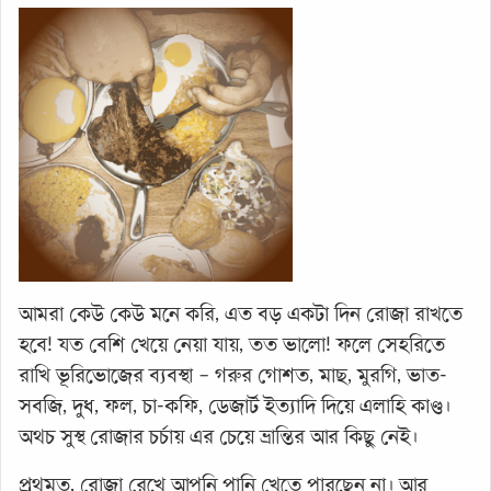
আমরা কেউ কেউ মনে করি, এত বড় একটা দিন রোজা রাখতে
হবে! যত বেশি খেয়ে নেয়া যায়, তত ভালো! ফলে সেহরিতে
রাখি ভূরিভোজের ব্যবস্থা – গরুর গোশত, মাছ, মুরগি, ভাত-
সবজি, দুধ, ফল, চা-কফি, ডেজার্ট ইত্যাদি দিয়ে এলাহি কাণ্ড।
অথচ সুস্থ রোজার চর্চায় এর চেয়ে ভ্রান্তির আর কিছু নেই।
প্রথমত, রোজা রেখে আপনি পানি খেতে পারছেন না। আর