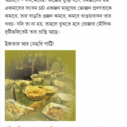
আচরণে – সবক্ষেত্রেই। কাজেই যুক্তি বলে, রমজানের এই
একমাসের সংযম চর্চা একজন মানুষের ভোজন প্রবণতাকে
কমাবে, তার বাড়তি ওজন কমবে, কমবে খাওয়াবাবদ তার
খরচ। যদি তা না হয়, তাহলে বুঝতে হবে রোজার মৌলিক
দৃষ্টিভঙ্গিতেই তার ভ্রান্তি আছে।
ইফতার আর সেহরি পার্টি!