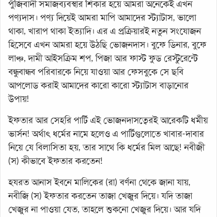
পুঁজিবাদী সমাজব্যবস্থার শিকার হয়ে আমরা অনেকেই এখন
পণ্যদাস। পণ্য দিয়েই আমরা মাপি আমাদের স্ট্যাটাস, ভালো
থাকা, খারাপ থাকা ইত্যাদি। এর এ প্রক্রিয়ারই নতুন সংযোজন
হিসেবে এখন আমরা হয়ে উঠছি ভোজনদাস। বুফে ডিনার, বুফে
লাঞ্চ, দামী আইসক্রিম শপ, পিজা আর ফাস্ট ফুড রেস্টুরেন্টে
বন্ধুবান্ধব পরিবারকে নিয়ে যাওয়া আর ফেসবুকে সে ছবি
আপলোড করাই আমাদের কারো কারো স্ট্যাটাস বাড়ানোর
উপায়!
ইফতার আর সেহরি পার্টি এই ভোজনদাসত্বেরই আরেকটি ধর্মীয়
ভার্সন! অর্থাৎ ধর্মের নামে হলেও এ পার্টিগুলোতে খাবার-দাবার
নিয়ে যে বিলাসিতা হয়, তার সাথে কি ধর্মের মিল আছে! নবীজী
(স) কীভাবে ইফতার করতেন!
হযরত আনাস ইবনে মালিকের (রা) বর্ণনা থেকে জানা যায়,
নবীজি (স) ইফতার করতেন তাজা খেজুর দিয়ে। যদি তাজা
খেজুর না পাওয়া যেত, তাহলে শুকনো খেজুর দিয়ে। আর যদি