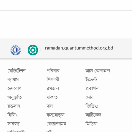
ramadan.quantummethod.org.bd
মেডিটেশন
পরিবার
আল কোরআন
ব্যায়াম
শিক্ষার্থী
ইভেন্ট
হৃদরোগ
রমজান
প্রকাশনা
অনুভূতি
যাকাত
দোয়া
রক্তদান
দান
ভিডিও
হিলিং
কসমোস্কুল
আর্টিকেল
সাফল্য
কোয়ান্টামম
মিডিয়া